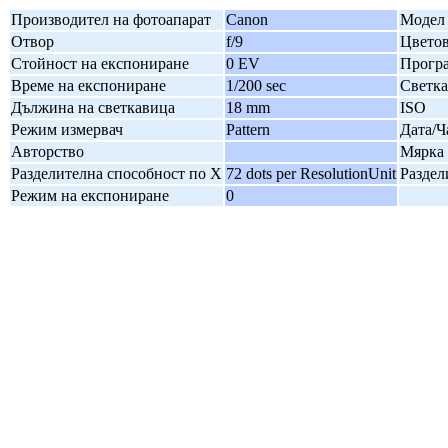
Производител на фотоапарат
Canon
Модел 
Отвор
f/9
Цветов
Стойност на експониране
0 EV
Програ
Време на експониране
1/200 sec
Светк
Дължина на светкавица
18 mm
ISO
Режим измервач
Pattern
Дата/Ч
Авторство
Мярка 
Разделителна способност по X
72 dots per ResolutionUnit
Раздел
Режим на експониране
0