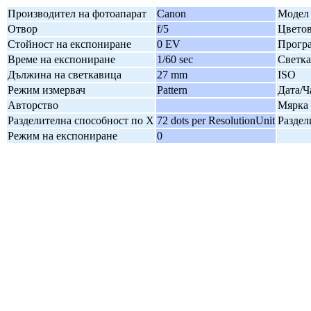
Производител на фотоапарат
Canon
Модел 
Отвор
f/5
Цветов
Стойност на експониране
0 EV
Програ
Време на експониране
1/60 sec
Светк
Дължина на светкавица
27 mm
ISO
Режим измервач
Pattern
Дата/Ч
Авторство
Мярка 
Разделителна способност по X
72 dots per ResolutionUnit
Раздел
Режим на експониране
0