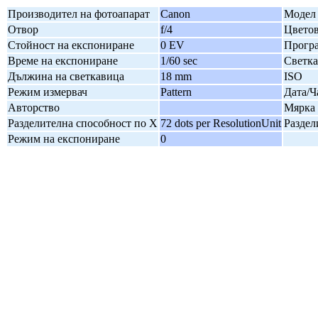
Производител на фотоапарат
Canon
Модел 
Отвор
f/4
Цветов
Стойност на експониране
0 EV
Програ
Време на експониране
1/60 sec
Светк
Дължина на светкавица
18 mm
ISO
Режим измервач
Pattern
Дата/Ч
Авторство
Мярка 
Разделителна способност по X
72 dots per ResolutionUnit
Раздел
Режим на експониране
0