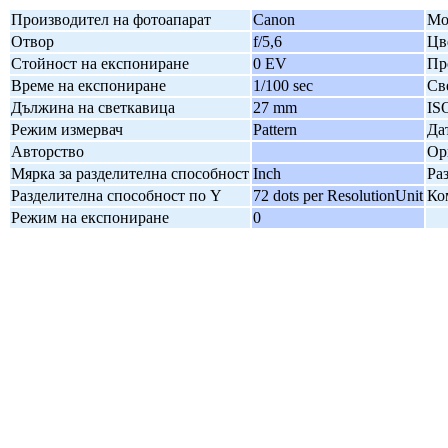
Производител на фотоапарат
Canon
Мо
Отвор
f/5,6
Цв
Стойност на експониране
0 EV
Пр
Време на експониране
1/100 sec
Св
Дължина на светкавица
27 mm
IS
Режим измервач
Pattern
Да
Авторство
Ор
Мярка за разделителна способност
Inch
Ра
Разделителна способност по Y
72 dots per ResolutionUnit
Ко
Режим на експониране
0