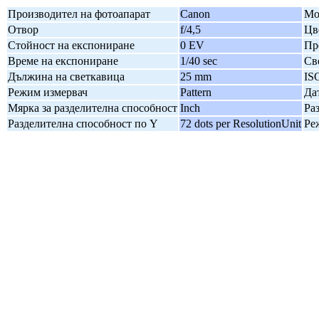
Производител на фотоапарат
Canon
Мо
Отвор
f/4,5
Цв
Стойност на експониране
0 EV
Пр
Време на експониране
1/40 sec
Св
Дължина на светкавица
25 mm
IS
Режим измервач
Pattern
Да
Мярка за разделителна способност
Inch
Ра
Разделителна способност по Y
72 dots per ResolutionUnit
Ре