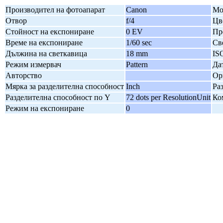
Производител на фотоапарат
Canon
Мо
Отвор
f/4
Цв
Стойност на експониране
0 EV
Пр
Време на експониране
1/60 sec
Св
Дължина на светкавица
18 mm
IS
Режим измервач
Pattern
Да
Авторство
Ор
Мярка за разделителна способност
Inch
Ра
Разделителна способност по Y
72 dots per ResolutionUnit
Ко
Режим на експониране
0