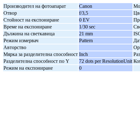
Производител на фотоапарат
Canon
Мо
Отвор
f/3,5
Цв
Стойност на експониране
0 EV
Пр
Време на експониране
1/30 sec
Св
Дължина на светкавица
21 mm
IS
Режим измервач
Pattern
Да
Авторство
Ор
Мярка за разделителна способност
Inch
Ра
Разделителна способност по Y
72 dots per ResolutionUnit
Ко
Режим на експониране
0