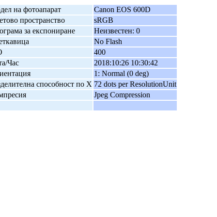
дел на фотоапарат
Canon EOS 600D
етово пространство
sRGB
ограма за експониране
Неизвестен: 0
еткавица
No Flash
O
400
та/Час
2018:10:26 10:30:42
иентация
1: Normal (0 deg)
зделителна способност по X
72 dots per ResolutionUnit
мпресия
Jpeg Compression