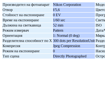
Производител на фотоапарат
Nikon Corporation
Модел
Отвор
f/5,6
Цвето
Стойност на експониране
0 EV
Прогр
Време на експониране
1/60 sec
Свет
Дължина на светкавица
52 mm
ISO
Режим измервач
Pattern
Дата/
Ориентация
1: Normal (0 deg)
Мярка
Разделителна способност по X
300 dots per ResolutionUnit
Разде
Компресия
Jpeg Compression
Контр
Режим на експониране
0
Наси
Тип сцена
Directly Photographed
Остро