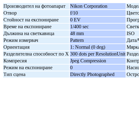
Производител на фотоапарат
Nikon Corporation
Модел
Отвор
f/10
Цвето
Стойност на експониране
0 EV
Прогр
Време на експониране
1/400 sec
Свет
Дължина на светкавица
48 mm
ISO
Режим измервач
Pattern
Дата/
Ориентация
1: Normal (0 deg)
Мярка
Разделителна способност по X
300 dots per ResolutionUnit
Разде
Компресия
Jpeg Compression
Контр
Режим на експониране
0
Наси
Тип сцена
Directly Photographed
Остро