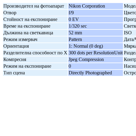
Производител на фотоапарат
Nikon Corporation
Модел
Отвор
f/9
Цвето
Стойност на експониране
0 EV
Прогр
Време на експониране
1/320 sec
Свет
Дължина на светкавица
52 mm
ISO
Режим измервач
Pattern
Дата/
Ориентация
1: Normal (0 deg)
Мярка
Разделителна способност по X
300 dots per ResolutionUnit
Разде
Компресия
Jpeg Compression
Контр
Режим на експониране
0
Наси
Тип сцена
Directly Photographed
Остро