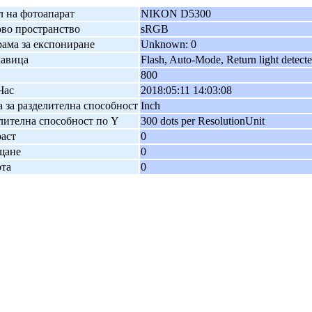
 на фотоапарат
NIKON D5300
во пространство
sRGB
ама за експониране
Unknown: 0
кавица
Flash, Auto-Mode, Return light detect
800
Час
2018:05:11 14:03:08
 за разделителна способност
Inch
лителна способност по Y
300 dots per ResolutionUnit
аст
0
щане
0
та
0