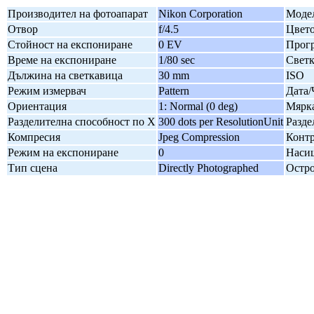
Производител на фотоапарат
Nikon Corporation
Модел
Отвор
f/4.5
Цвето
Стойност на експониране
0 EV
Прогр
Време на експониране
1/80 sec
Свет
Дължина на светкавица
30 mm
ISO
Режим измервач
Pattern
Дата/
Ориентация
1: Normal (0 deg)
Мярка
Разделителна способност по X
300 dots per ResolutionUnit
Разде
Компресия
Jpeg Compression
Контр
Режим на експониране
0
Наси
Тип сцена
Directly Photographed
Остро