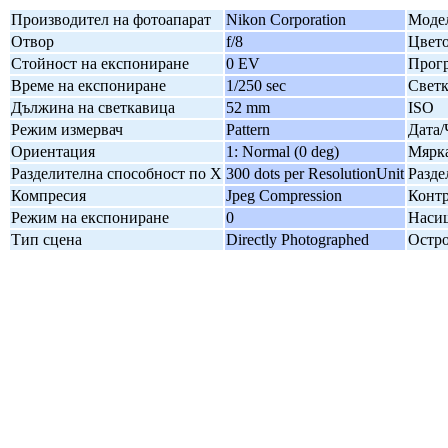
Производител на фотоапарат
Nikon Corporation
Модел
Отвор
f/8
Цвето
Стойност на експониране
0 EV
Прогр
Време на експониране
1/250 sec
Свет
Дължина на светкавица
52 mm
ISO
Режим измервач
Pattern
Дата/
Ориентация
1: Normal (0 deg)
Мярка
Разделителна способност по X
300 dots per ResolutionUnit
Разде
Компресия
Jpeg Compression
Контр
Режим на експониране
0
Наси
Тип сцена
Directly Photographed
Остро