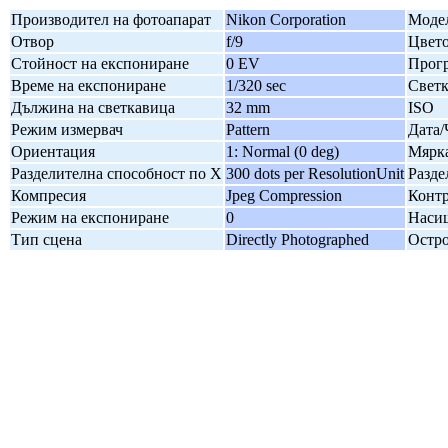
Производител на фотоапарат
Nikon Corporation
Модел
Отвор
f/9
Цвето
Стойност на експониране
0 EV
Прогр
Време на експониране
1/320 sec
Свет
Дължина на светкавица
32 mm
ISO
Режим измервач
Pattern
Дата/
Ориентация
1: Normal (0 deg)
Мярка
Разделителна способност по X
300 dots per ResolutionUnit
Разде
Компресия
Jpeg Compression
Контр
Режим на експониране
0
Наси
Тип сцена
Directly Photographed
Остро