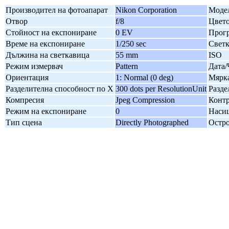
Производител на фотоапарат
Nikon Corporation
Модел
Отвор
f/8
Цвето
Стойност на експониране
0 EV
Прогр
Време на експониране
1/250 sec
Свет
Дължина на светкавица
55 mm
ISO
Режим измервач
Pattern
Дата/
Ориентация
1: Normal (0 deg)
Мярка
Разделителна способност по X
300 dots per ResolutionUnit
Разде
Компресия
Jpeg Compression
Контр
Режим на експониране
0
Наси
Тип сцена
Directly Photographed
Остро