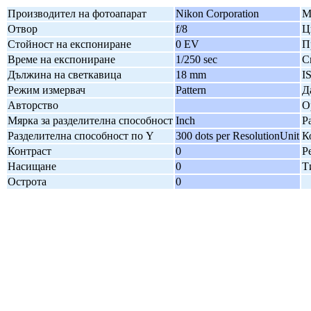
Производител на фотоапарат
Nikon Corporation
М
Отвор
f/8
Ц
Стойност на експониране
0 EV
П
Време на експониране
1/250 sec
С
Дължина на светкавица
18 mm
I
Режим измервач
Pattern
Д
Авторство
О
Мярка за разделителна способност
Inch
Р
Разделителна способност по Y
300 dots per ResolutionUnit
К
Контраст
0
Р
Насищане
0
Т
Острота
0