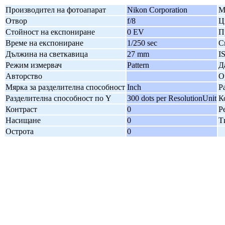
Производител на фотоапарат
Nikon Corporation
М
Отвор
f/8
Ц
Стойност на експониране
0 EV
П
Време на експониране
1/250 sec
С
Дължина на светкавица
27 mm
I
Режим измервач
Pattern
Д
Авторство
О
Мярка за разделителна способност
Inch
Р
Разделителна способност по Y
300 dots per ResolutionUnit
К
Контраст
0
Р
Насищане
0
Т
Острота
0