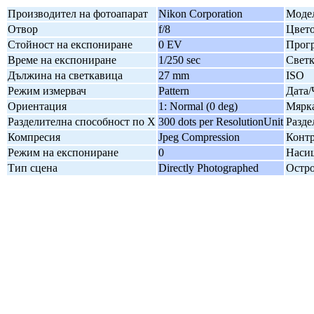
Производител на фотоапарат
Nikon Corporation
Модел
Отвор
f/8
Цвето
Стойност на експониране
0 EV
Прогр
Време на експониране
1/250 sec
Свет
Дължина на светкавица
27 mm
ISO
Режим измервач
Pattern
Дата/
Ориентация
1: Normal (0 deg)
Мярка
Разделителна способност по X
300 dots per ResolutionUnit
Разде
Компресия
Jpeg Compression
Контр
Режим на експониране
0
Наси
Тип сцена
Directly Photographed
Остро