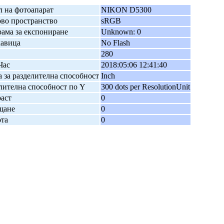
 на фотоапарат
NIKON D5300
во пространство
sRGB
ама за експониране
Unknown: 0
кавица
No Flash
280
Час
2018:05:06 12:41:40
 за разделителна способност
Inch
лителна способност по Y
300 dots per ResolutionUnit
аст
0
щане
0
та
0