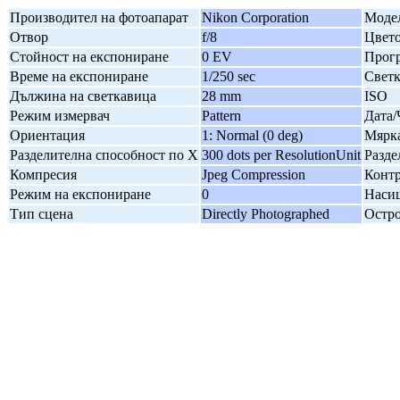
Производител на фотоапарат
Nikon Corporation
Модел
Отвор
f/8
Цвето
Стойност на експониране
0 EV
Прогр
Време на експониране
1/250 sec
Свет
Дължина на светкавица
28 mm
ISO
Режим измервач
Pattern
Дата/
Ориентация
1: Normal (0 deg)
Мярка
Разделителна способност по X
300 dots per ResolutionUnit
Разде
Компресия
Jpeg Compression
Контр
Режим на експониране
0
Наси
Тип сцена
Directly Photographed
Остро