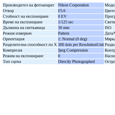
Производител на фотоапарат
Nikon Corporation
Модел
Отвор
f/5.6
Цвето
Стойност на експониране
0 EV
Прогр
Време на експониране
1/125 sec
Свет
Дължина на светкавица
30 mm
ISO
Режим измервач
Pattern
Дата/
Ориентация
1: Normal (0 deg)
Мярка
Разделителна способност по X
300 dots per ResolutionUnit
Разде
Компресия
Jpeg Compression
Контр
Режим на експониране
0
Наси
Тип сцена
Directly Photographed
Остро