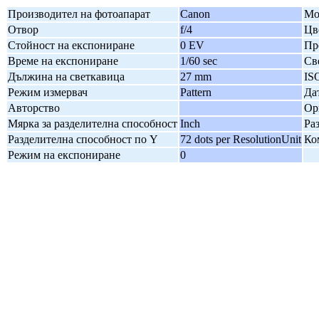
Производител на фотоапарат
Canon
Мо
Отвор
f/4
Цв
Стойност на експониране
0 EV
Пр
Време на експониране
1/60 sec
Св
Дължина на светкавица
27 mm
IS
Режим измервач
Pattern
Да
Авторство
Ор
Мярка за разделителна способност
Inch
Ра
Разделителна способност по Y
72 dots per ResolutionUnit
Ко
Режим на експониране
0