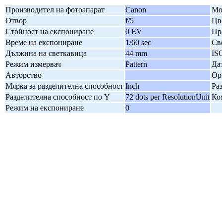
Производител на фотоапарат
Canon
Мо
Отвор
f/5
Цв
Стойност на експониране
0 EV
Пр
Време на експониране
1/60 sec
Св
Дължина на светкавица
44 mm
IS
Режим измервач
Pattern
Да
Авторство
Ор
Мярка за разделителна способност
Inch
Ра
Разделителна способност по Y
72 dots per ResolutionUnit
Ко
Режим на експониране
0