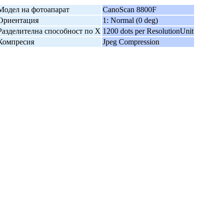
Модел на фотоапарат
CanoScan 8800F
Ориентация
1: Normal (0 deg)
Разделителна способност по X
1200 dots per ResolutionUnit
Компресия
Jpeg Compression