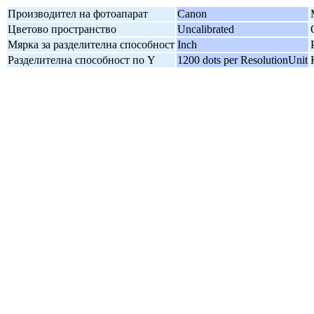
Производител на фотоапарат
Canon
Цветово пространство
Uncalibrated
Мярка за разделителна способност
Inch
Разделителна способност по Y
1200 dots per ResolutionUnit