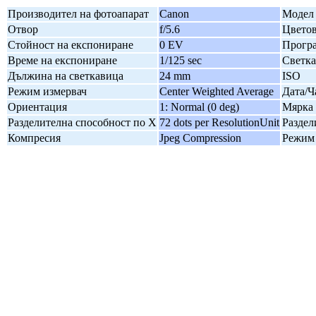
Производител на фотоапарат
Canon
Модел 
Отвор
f/5.6
Цветов
Стойност на експониране
0 EV
Програ
Време на експониране
1/125 sec
Светк
Дължина на светкавица
24 mm
ISO
Режим измервач
Center Weighted Average
Дата/Ч
Ориентация
1: Normal (0 deg)
Мярка 
Разделителна способност по X
72 dots per ResolutionUnit
Раздел
Компресия
Jpeg Compression
Режим 