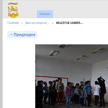
Начало
Галерия
Дни на спортна…
46123718 144855…
Предходна