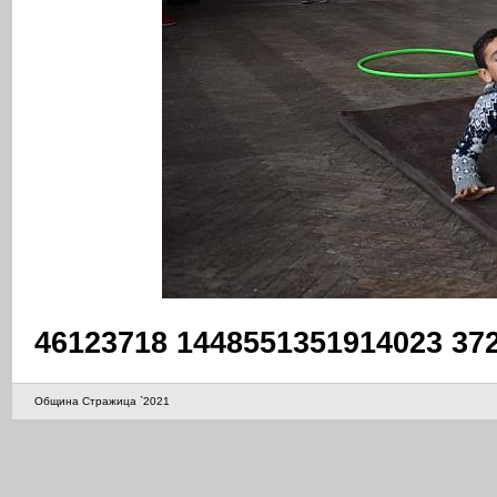
46123718 1448551351914023 37
Община Стражица `2021