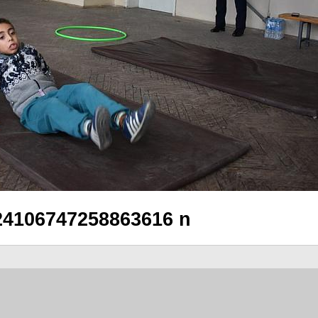
24106747258863616 n