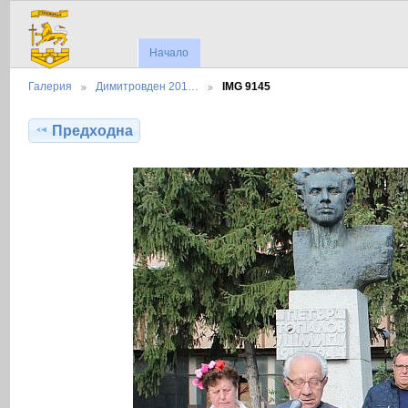
Начало
Галерия
Димитровден 201…
IMG 9145
Предходна