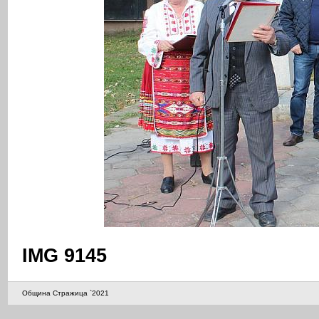
IMG 9145
Община Стражица `2021