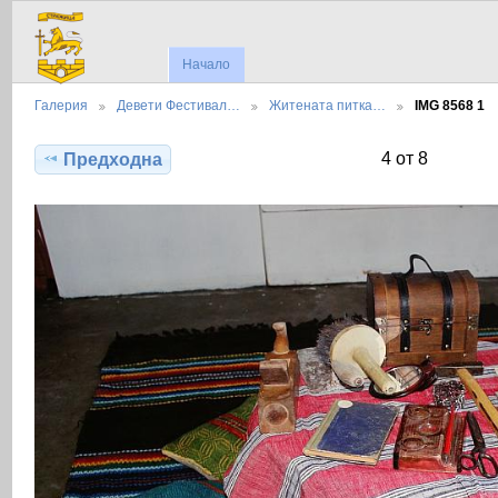
Начало
Галерия
Девети Фестивал…
Житената питка…
IMG 8568 1
4 от 8
Предходна