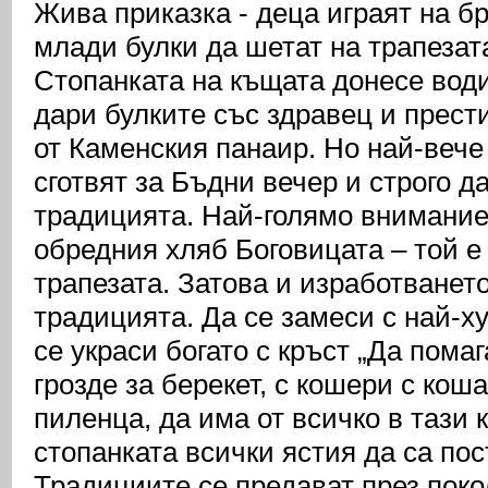
Жива приказка - деца играят на б
млади булки да шетат на трапезат
Стопанката на къщата донесе води
дари булките със здравец и прести
от Каменския панаир. Но най-вече
сготвят за Бъдни вечер и строго д
традицията. Най-голямо внимание
обредния хляб Боговицата – той е
трапезата. Затова и изработването
традицията. Да се замеси с най-х
се украси богато с кръст „Да помаг
грозде за берекет, с кошери с коша
пиленца, да има от всичко в тази 
стопанката всички ястия да са пос
Традициите се предават през поко