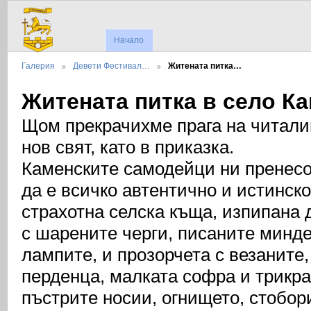
Начало
Галерия
Девети Фестивал…
Житената питка…
Житената питка в село К
Щом прекрачихме прага на читали
нов свят, като в приказка.
Каменските самодейци ни пренесо
да е всичко автентично и истинск
страхотна селска къща, изпипана 
с шарените черги, писаните минде
лампите, и прозорчета с везаните
перденца, малката софра и трикра
пъстрите носии, огнището, стобор