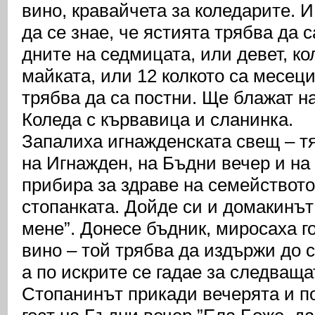
вино, кравайчета за коледарите. 
да се знае, че ястията трябва да са
дните на седмицата, или девет, ко
майката, или 12 колкото са месеци
трябва да са постни. Ще блажат н
Коледа с кървавица и сланинка.
Запалиха игнажденската свещ – тя
на Игнажден, на Бъдни вечер и на
прибира за здраве на семейството
стопанката. Дойде си и домакинът 
мене”. Донесе бъдник, миросаха го
вино – той трябва да издържи до 
а по искрите се гадае за следваща
Стопанинът прикади вечерята и п