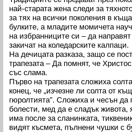
най-старата жена следи за тяхното
за тях на всички поколения в къща
булките, а младите момичета науч
на избранниците си – да направят 
закичат на коледарските калпаци.
На дечицата разказа, защо се пос
трапезата – Да помнят, че Христос
със слама.
Първо на трапезата сложиха солта
конец, че „изчезне ли солта от къ
гюролтията”. Сложиха и чесън да п
болести, мед да е сладък живота, 
има после за сланинката, тиквеник
видят късмета, пълнени чушки с бу