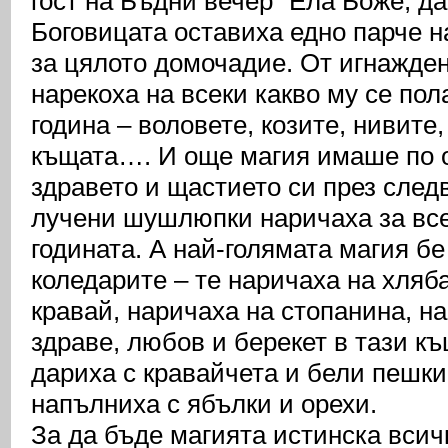
гост на Бъдни вечер ”Ела Боже, да
Боговицата оставиха едно парче н
за цялото домочадие. От игнажден
нарекоха на всеки какво му се пол
година – воловете, козите, нивите,
къщата…. И още магия имаше по о
здравето и щастието си през след
лучени шушлюпки наричаха за все
годината. А най-голямата магия б
коледарите – те наричаха на хляба
кравай, наричаха на стопанина, на
здраве, любов и берекет в тази къ
дариха с кравайчета и бели пешки
напълниха с ябълки и орехи.
За да бъде магията истинска всич