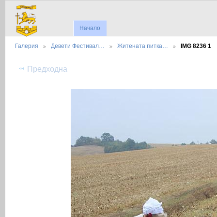
Начало
Галерия
Девети Фестивал…
Житената питка…
IMG 8236 1
Предходна