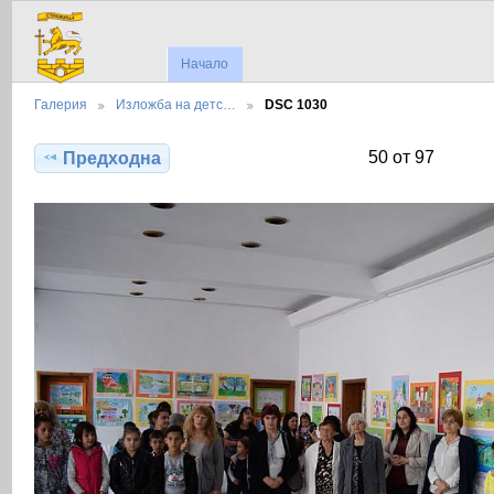
Начало
Галерия
Изложба на детс…
DSC 1030
50 от 97
Предходна