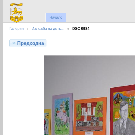
Начало
Галерия
Изложба на детс…
DSC 0984
Предходна