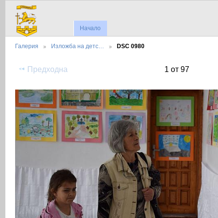
Начало
Галерия
Изложба на детс…
DSC 0980
Предходна
1 от 97