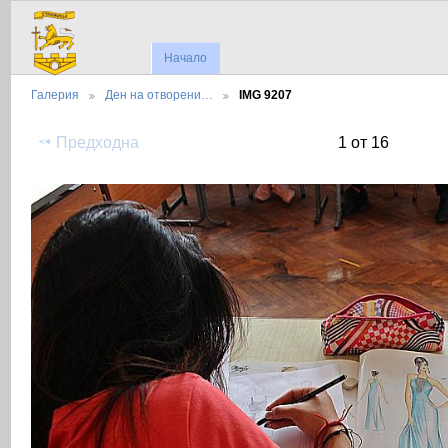
Начало
Галерия
Ден на отворени…
IMG 9207
Предходна
1 от 16