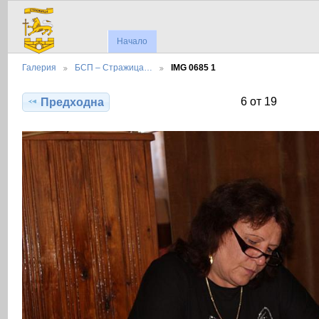
Начало
Галерия
БСП – Стражица…
IMG 0685 1
6 от 19
Предходна