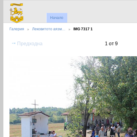
Начало
Галерия
Лековитото аязм…
IMG 7317 1
Предходна
1 от 9