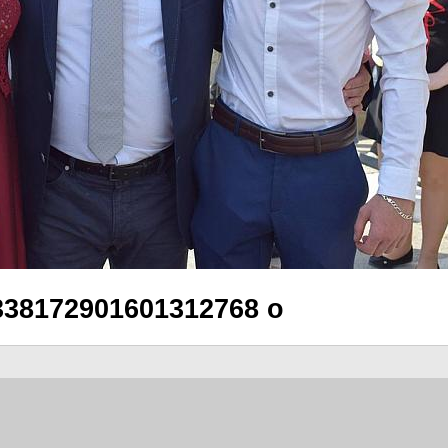
338172901601312768 o