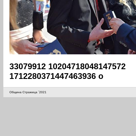
33079912 10204718048147572
1712280371447463936 o
Община Стражица `2021