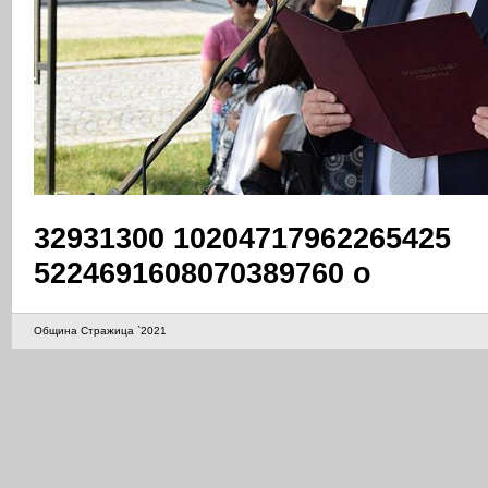
32931300 10204717962265425
5224691608070389760 o
Община Стражица `2021