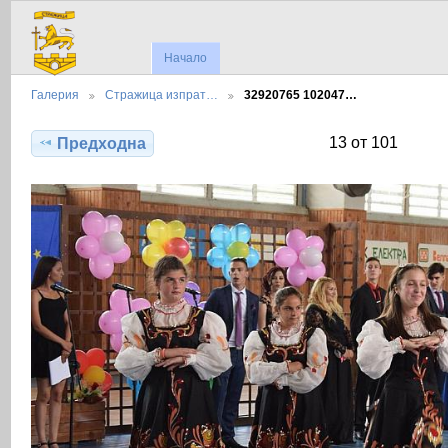
Начало
Галерия
Стражица изпрат…
32920765 102047…
13 от 101
Предходна