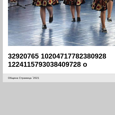
32920765 10204717782380928
1224115793038409728 o
Община Стражица `2021