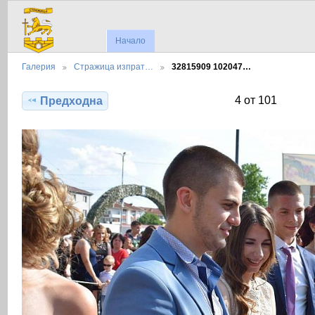
Начало
Галерия
Стражица изпрат…
32815909 102047…
4 от 101
Предходна