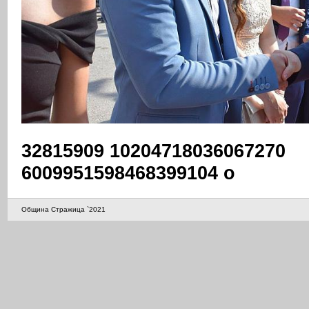
32815909 10204718036067270
6009951598468399104 o
Община Стражица `2021