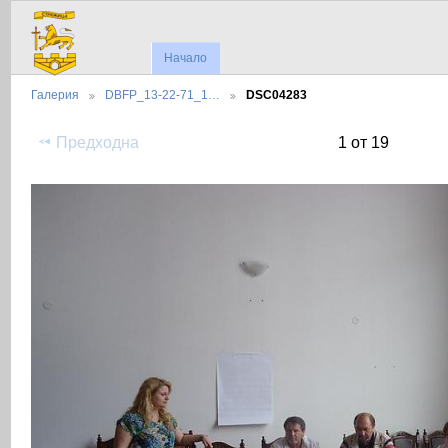
Начало
Галерия
DBFP_13-22-71_1…
DSC04283
Предходна
1 от 19