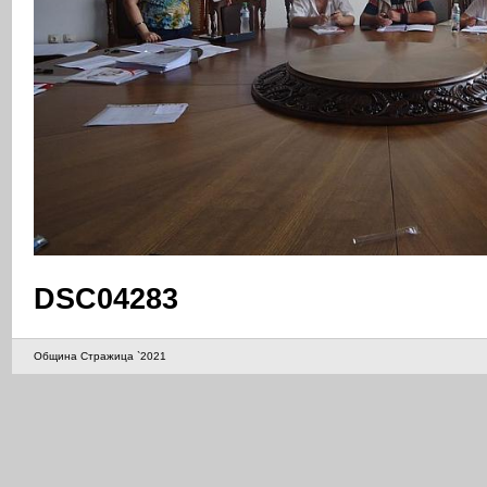
DSC04283
Община Стражица `2021