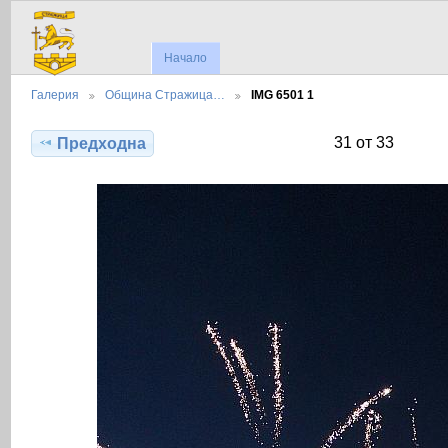
Начало
Галерия
Община Стражица…
IMG 6501 1
31 от 33
Предходна