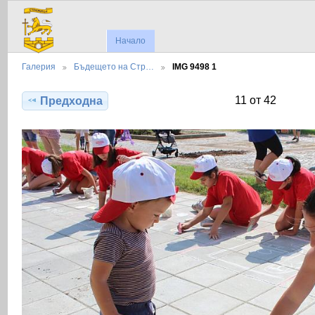
Начало
Галерия
Бъдещето на Стр…
IMG 9498 1
11 от 42
Предходна