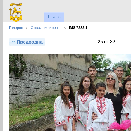
Начало
Галерия
С шествие и кон…
IMG 7282 1
25 от 32
Предходна