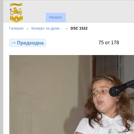
Начало
Галерия
Конкурс за драм…
DSC 1522
75 от 178
Предходна