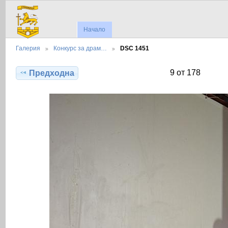
Начало
Галерия
Конкурс за драм…
DSC 1451
9 от 178
Предходна