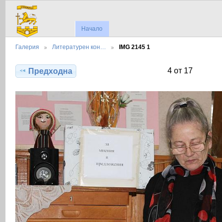
Начало
Галерия
Литературен кон…
IMG 2145 1
4 от 17
Предходна