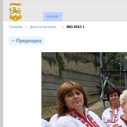
Начало
Галерия
Десети песенен…
IMG 8563 1
Предходна