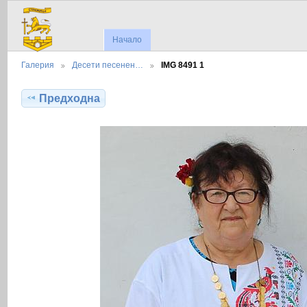
Начало
Галерия
Десети песенен…
IMG 8491 1
Предходна