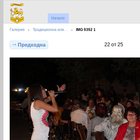
Начало
Галерия
Традиционна или…
IMG 9392 1
22 от 25
Предходна