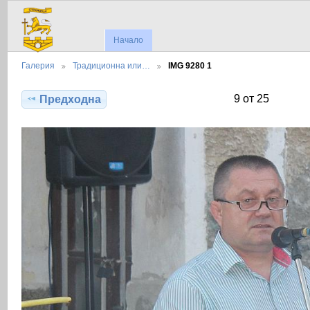
Начало
Галерия
Традиционна или…
IMG 9280 1
9 от 25
Предходна